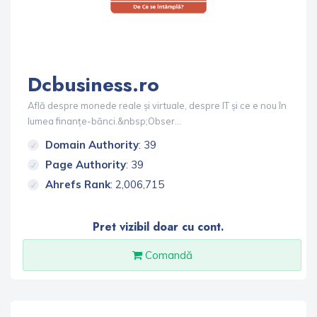
Dcbusiness.ro
Află despre monede reale și virtuale, despre IT și ce e nou în
lumea finanțe-bănci.&nbsp;Obser...
Domain Authority
: 39
Page Authority
: 39
Ahrefs Rank
: 2,006,715
Pret vizibil doar cu cont.
Comandă