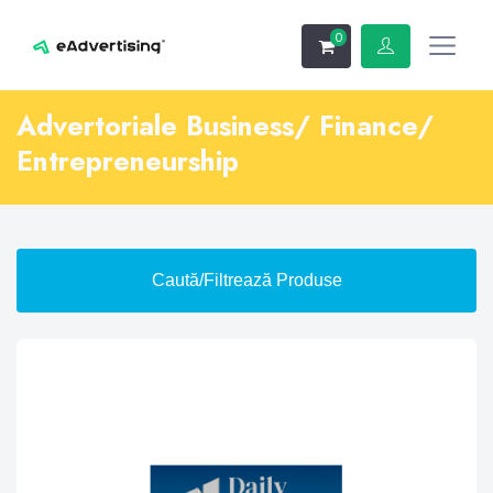
0
Advertoriale Business/ Finance/
Entrepreneurship
Caută/Filtrează Produse