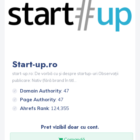
Start-up.ro
start-up.ro: De vorbă cu și despre startup-uri.Observații
publicare: Nativ (fără brand în titl...
Domain Authority
: 47
Page Authority
: 47
Ahrefs Rank
: 124,355
Pret vizibil doar cu cont.
Comandă