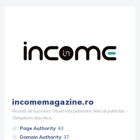
incomemagazine.ro
Revistă de business! Observații publicare: Marcat publicitar -
Obligatoriu diacritice...
Page Authority
: 43
Domain Authority
: 37