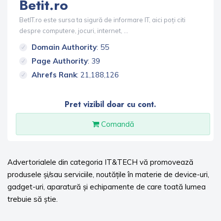
Betit.ro
BetIT.ro este sursa ta sigură de informare IT, aici poți citi
despre computere, jocuri, internet, ...
Domain Authority
: 55
Page Authority
: 39
Ahrefs Rank
: 21,188,126
Pret vizibil doar cu cont.
Comandă
Advertorialele din categoria IT&TECH vă promovează
produsele și/sau serviciile, noutățile în materie de device-uri,
gadget-uri, aparatură și echipamente de care toată lumea
trebuie să știe.