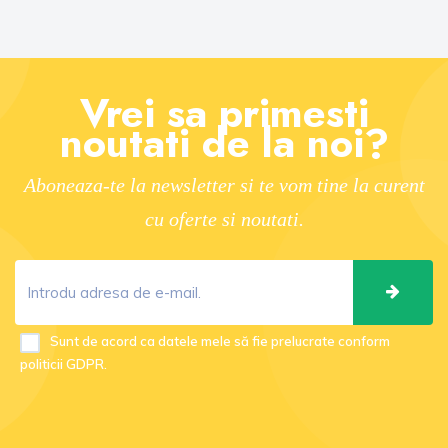
Vrei sa primesti
noutati de la noi?
Aboneaza-te la newsletter si te vom tine la curent
cu oferte si noutati.
Sunt de acord ca datele mele să fie prelucrate conform
politicii GDPR.