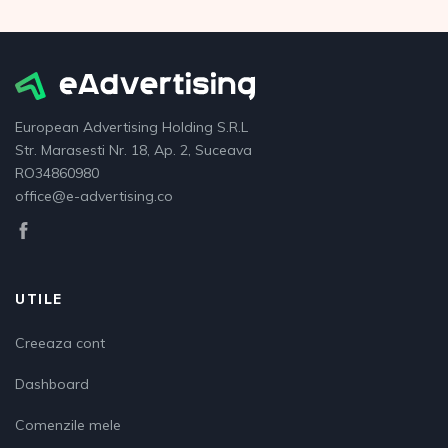
European Advertising Holding S.R.L
Str. Marasesti Nr. 18, Ap. 2, Suceava
RO34860980
office@e-advertising.co
UTILE
Creeaza cont
Dashboard
Comenzile mele