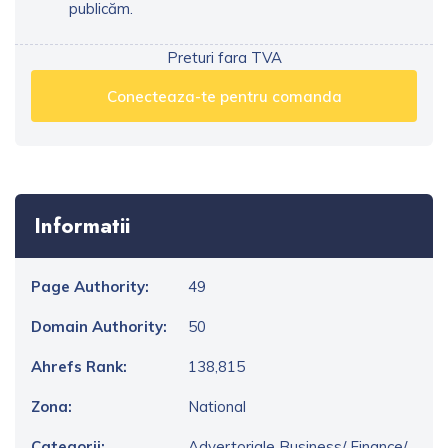
publicăm.
Preturi fara TVA
Conecteaza-te pentru comanda
Informatii
Page Authority:
49
Domain Authority:
50
Ahrefs Rank:
138,815
Zona:
National
Categorii:
Advertoriale Business/ Finance/