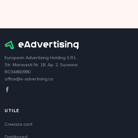
European Advertising Holding S.R.L
Str. Marasesti Nr. 18, Ap. 2, Suceava
RO34860980
office@e-advertising.co
UTILE
Creeaza cont
Dashboard