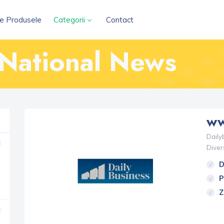
e Produsele
Categorii
Contact
 National News
ww
Dailyb
Diver
D
P
Z