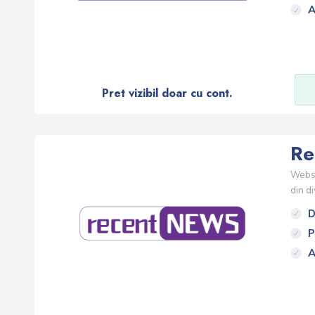
A
Pret vizibil doar cu cont.
Re
Websi
din di
D
P
A