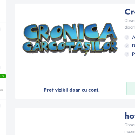
Cr
Observ
diacri
A
D
P
209
Pret vizibil doar cu cont.
209
ho
Observ
maxim 