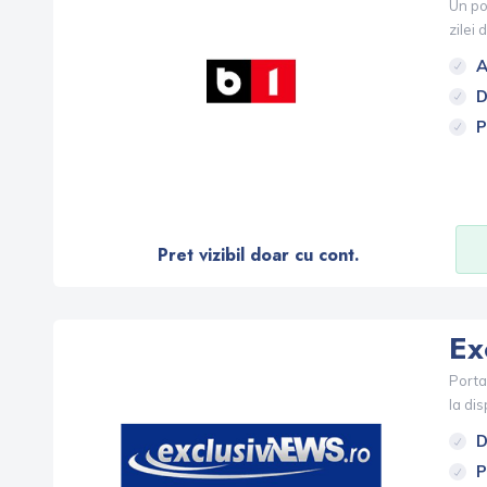
Un por
zilei 
A
D
P
Pret vizibil doar cu cont.
Ex
Portal
la dis
D
P