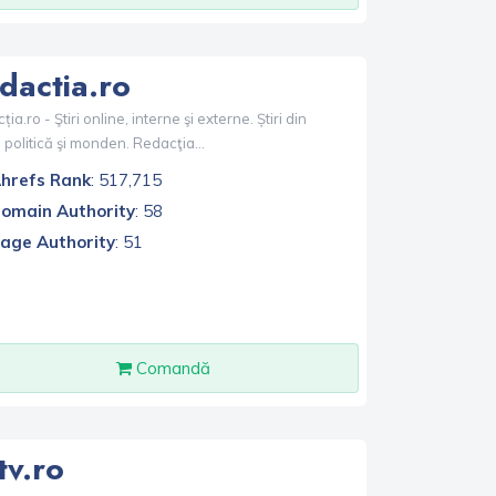
dactia.ro
ia.ro - Ştiri online, interne şi externe. Știri din
 politică şi monden. Redacţia...
hrefs Rank
: 517,715
omain Authority
: 58
age Authority
: 51
Comandă
tv.ro