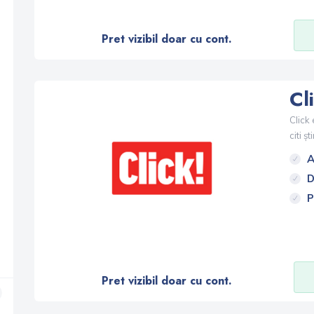
Pret vizibil doar cu cont.
Cl
Click 
citi ș
A
D
P
Pret vizibil doar cu cont.