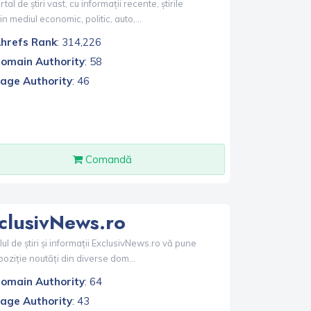
tal de știri vast, cu informații recente, știrile
din mediul economic, politic, auto,...
hrefs Rank
: 314,226
omain Authority
: 58
age Authority
: 46
Comandă
clusivNews.ro
ul de știri și informații ExclusivNews.ro vă pune
poziție noutăți din diverse dom...
omain Authority
: 64
age Authority
: 43