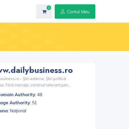
0
Contul Meu
w.dailybusiness.ro
usiness.ro - Știri externe, Știri politică,
se. Fără marcaje, conținut relevant pen...
omain Authority
: 48
age Authority
: 51
ona
: Național