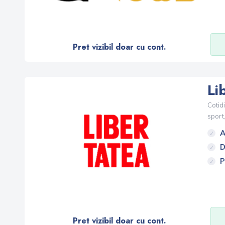
Pret vizibil doar cu cont.
Li
Cotid
sport, 
A
D
P
Pret vizibil doar cu cont.