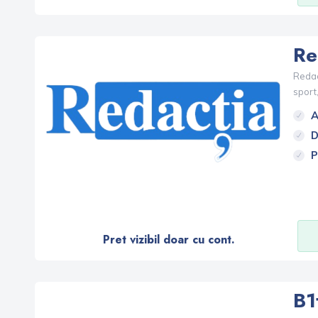
Re
Redacț
sport,
A
D
P
Pret vizibil doar cu cont.
B1