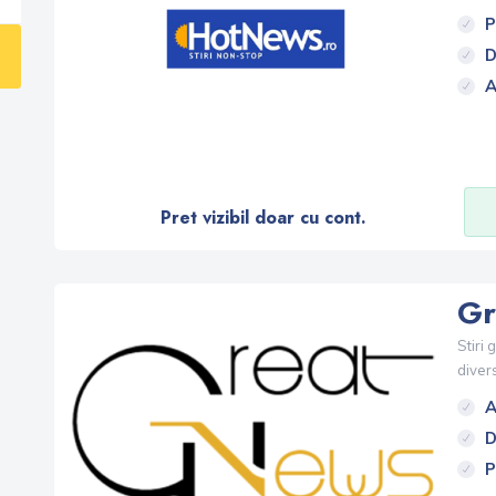
P
D
A
Pret vizibil doar cu cont.
Gr
Stiri
divers
A
D
P