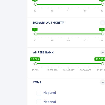
30
38
47
55
63
DOMAIN AUTHORITY
25
73
25
37
49
61
73
AHREFS RANK
15 863
48 781 
15 863
12 207 200
24 398 536
36 589 873
48 781 
ZONA
Național
National