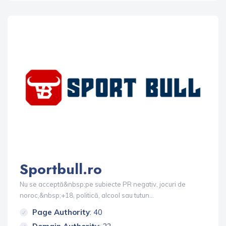
Sportbull.ro
Nu se acceptă&nbsp;pe subiecte PR negativ, jocuri de
noroc,&nbsp;+18, politică, alcool sau tutun...
Page Authority
: 40