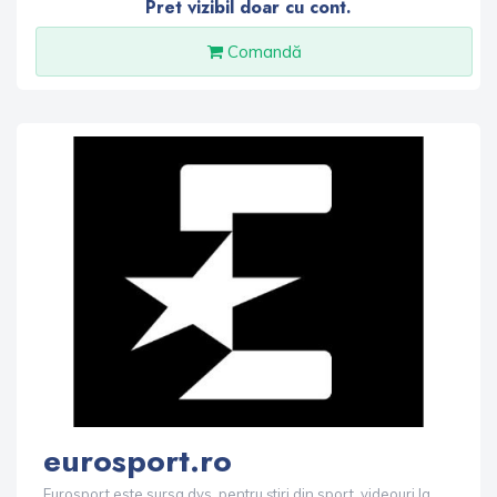
Pret vizibil doar cu cont.
Comandă
eurosport.ro
Eurosport este sursa dvs. pentru știri din sport, videouri la