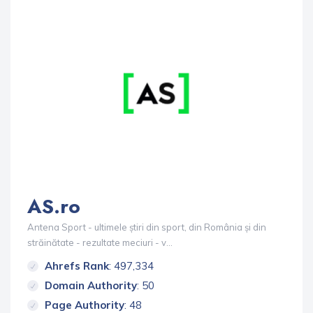
AS.ro
Antena Sport - ultimele știri din sport, din România și din
străinătate - rezultate meciuri - v...
Ahrefs Rank
: 497,334
Domain Authority
: 50
Page Authority
: 48