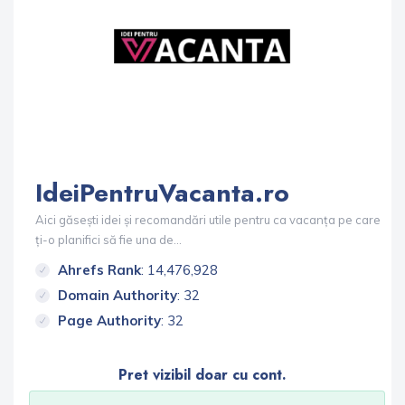
IdeiPentruVacanta.ro
Aici găsești idei și recomandări utile pentru ca vacanța pe care
ți-o planifici să fie una de...
Ahrefs Rank
: 14,476,928
Domain Authority
: 32
Page Authority
: 32
Pret vizibil doar cu cont.