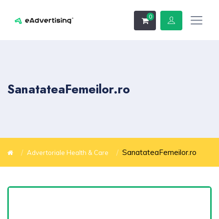
0
SanatateaFemeilor.ro
SanatateaFemeilor.ro
Advertoriale Health & Care